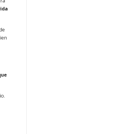
ara
vida
 de
bien
que
io.