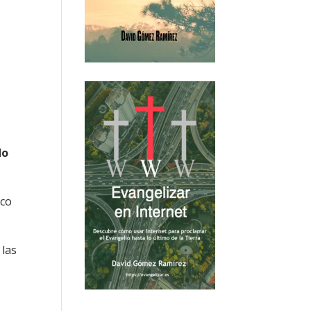
do
ico
 las