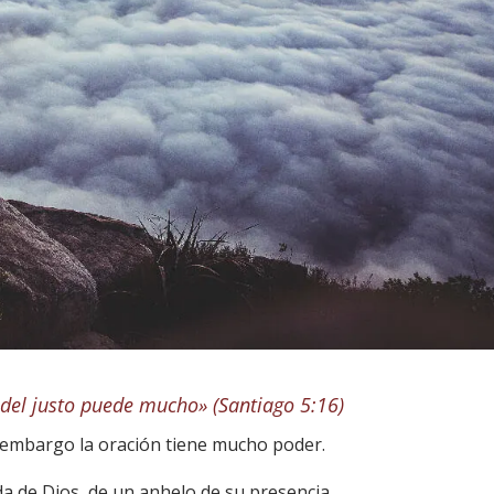
 del justo puede mucho» (Santiago 5:16)
 embargo la oración tiene mucho poder.
a de Dios, de un anhelo de su presencia.