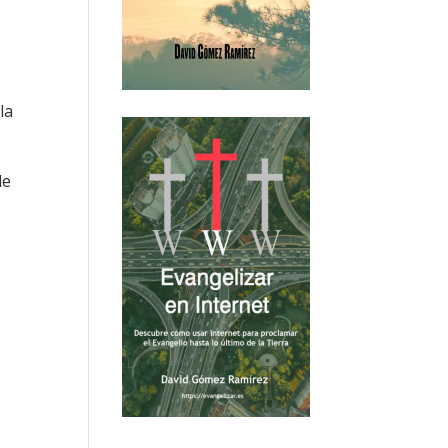
la
de