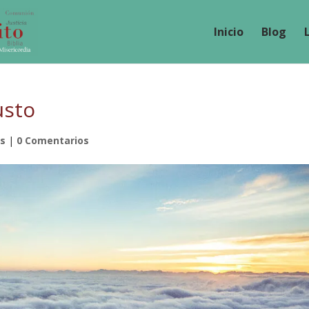
Inicio
Blog
usto
es
|
0 Comentarios